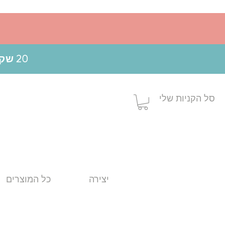
20 שקלים הנחה בקניה מעל 199 ש"ח בשימוש בקופון MOM20
סל הקניות שלי
יצירה
כל המוצרים