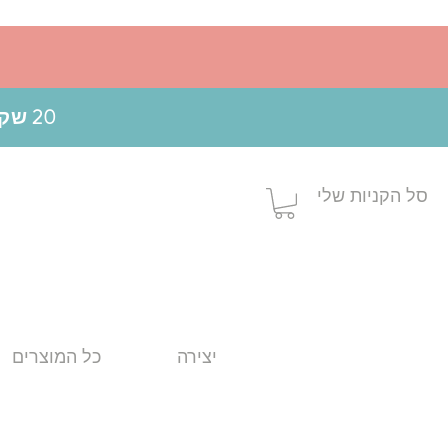
20 שקלים הנחה בקניה מעל 199 ש"ח בשימוש בקופון MOM20
סל הקניות שלי
יצירה
כל המוצרים