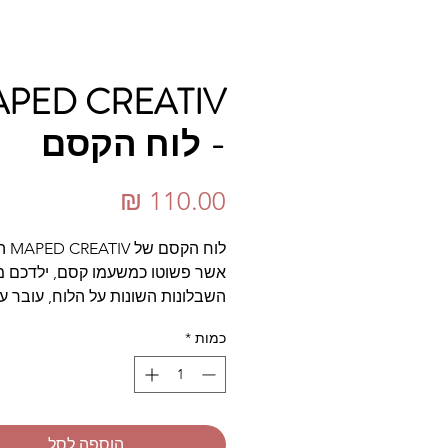
PED CREATIV
- לוח הקסם
מחיר
לוח הק
אשר פשוטו כמשעמו קסם, ילדכם מ
השבלונות השונות על הלוח, עובר על
הצבע המיוחד ולאחר אמירת לחש 
כמות
*
הופך הלוח לאגדת ספרי ילדים ומיי
תמונות של נסיכות, ארמנות ואיך א
הנסיך על הסוס הלבן.
הוספה לסל