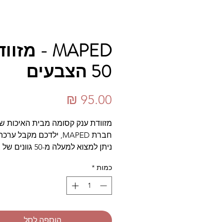
MAPED - מזו
50 הצבעים
מחיר
מזוודת ענק קסומה מבית האיכות ש
חברת MAPED, ילדכם מקבל ער
ניתן למצוא למעלה מ-50 ג
וסגנונות צביעה שונים. בין היתר נית
כמות
*
צבעים נוצצים, עפרונות איור, צבעי 
וכן טושים יוקרתיים.
הוספה לסל