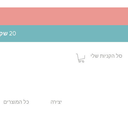
20 שקלים הנחה בקניה מעל 199 ש"ח בשימוש בקופון MOM20
סל הקניות שלי
יצירה
כל המוצרים