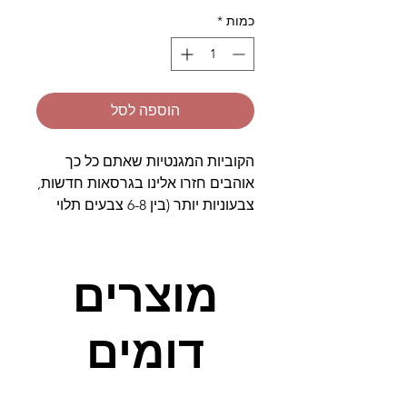
כמות
*
הוספה לסל
הקוביות המגנטיות שאתם כל כך
אוהבים חזרו אלינו בגרסאות חדשות,
צבעוניות יותר (בין 6-8 צבעים תלוי
בגרסה), עם כרטיסי הדגמה ועם
שעות רבות של הנאה וכיף.
מוצרים
הקוביות מתחברות אחת לשנייה והן
בטוחות למשחק ועברו את כל מבחני
דומים
התקן המחמירים, מומלץ לשחק בהן
מגיל 3 ומעלה.