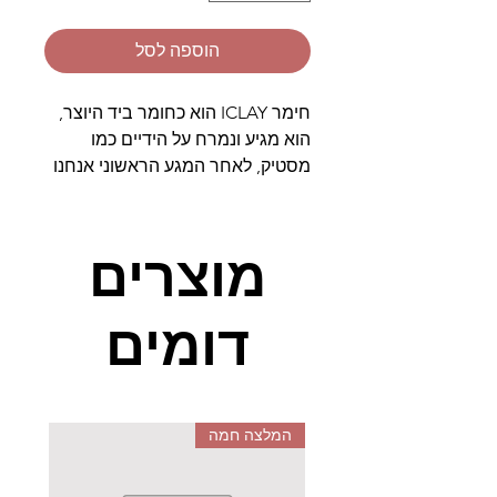
הוספה לסל
חימר ICLAY הוא כחומר ביד היוצר,
הוא מגיע ונמרח על הידיים כמו
מסטיק, לאחר המגע הראשוני אנחנו
יוצרים איתו עבודות ומזכרות
צבעוניות במיוחד, החומר מתקשה
ומתייבש באופן טבעי (לאחר כיממה)
מוצרים
והופך לאומנות של ממש.
דומים
גולת הכותרת היא היכולת לשלב
מספר צבעים וממש לבנות עולמות
ככל שעולם על דימיונכם העשיר, בין
אם מדובר בממלכות, מגרשי
משחקים, גיבורי על, הגבול היחידי
המלצה חמה
הוא הזיכרון.