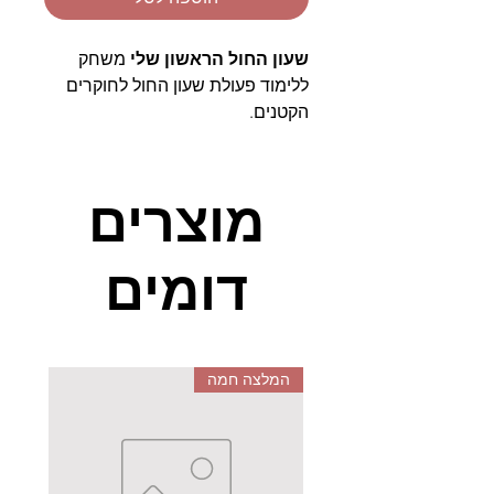
שעון החול הראשון שלי
משחק
ללימוד פעולת שעון החול לחוקרים
הקטנים.
שעון החול ילמד את הילדים מהו זמן
ומשמעות הזמן. המשחק ייצור
מוצרים
מודעות לזמן החולף וכיצד מרגישה
דקה שחולפת. מה ניתן לעשות במשך
דומים
דקה שלמה ומה ניתן להספיק לעשות
במסגרת הזמן הזו. קחו אתכם את
שעון החול לכל מקום ומדדו את הזמן
היכן שאתם נמצאים בסיטואציות
שונות. בבית, בטיולים, במגרש
המלצה חמה
המשחקים יחד עם המשפחה
והחברים. לאריזה מצורפת חוברת
להדרכה וניסויים.