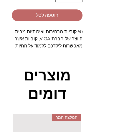
הוספה לסל
50 קוביות מרהיבות ואיכותיות מבית
היוצר של חברת VIGA, קוביות אשר
מאפשרות לילדכם ללמוד על החיות
השונות, בין אם מדובר בחיות הכפר
או חיות הטבע, לא רק המוטוריקה
העדינה תשתפר אלא גם הדמיון
מוצרים
ואוצר המילים, מוצר מומלץ במיוחד
לילדי הגיל הרך.
דומים
המלצה חמה