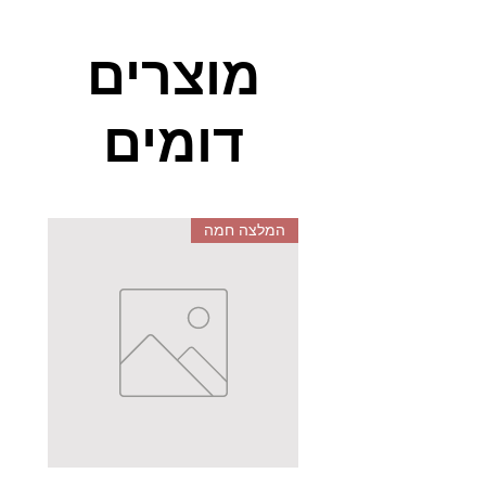
השולחן מגיע במידות 60 על 60 וכולל
מוצרים
ערכת מתנה של אביזרי חצר בהם
מגרפה, דלי ושבלונות משחק. הערכה
דומים
מאוד צבעונית ומאוד נעימה לעין. היא
מאפשרת לילדים לפתח את קשר
העין והיד, לפתח את המוטוריקה
העדינה והיא בעיקר מעצימה את
הדמיון ואת יכולות האלתור ומומלצת
המלצה חמה
בחום על ידי גננות ואנשי חינוך
בישראל וכן באי הבריטי.