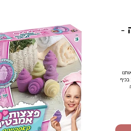
-
תנו
בכיף