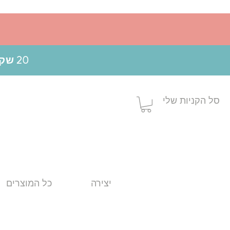
20 שקלים הנחה בקניה מעל 199 ש"ח בשימוש בקופון MOM20
סל הקניות שלי
יצירה
כל המוצרים