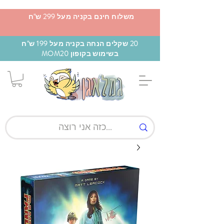
משלוח חינם בקניה מעל 299 ש"ח
20 שקלים הנחה בקניה מעל 199 ש"ח
בשימוש בקופון MOM20