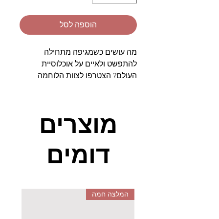
הוספה לסל
מה עושים כשמגיפה מתחילה
להתפשט ולאיים על אוכלוסיית
העולם? הצטרפו לצוות הלוחמה
במחלות נגיפיות של פנדמיק!
במשחק השיתופי פנדמיק, אתם
מוצרים
משלבים כוחות כדי לעצור את
התפשטותן של ארבע מגיפות ברחבי
דומים
העולם, תוך חלוקת משאבים וכוחות
בין חברי הצוות. בזמן שהמגיפה
מתפשטת ברחבי העולם ומעמיקה
את אחיזתה במוקדי ההתפרצות,
אתם נעזרים ביתרונות הייחודיים של
המלצה חמה
כל אחד מחברי הצוות כדי למצוא
תרופה למיגור המגיפה.