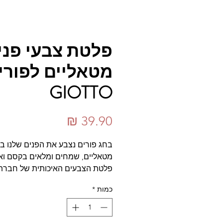
פלטת צבעי פני
מטאליים לפורי
GIOTTO
מחיר
בחג פורים נצבע את הפנים שלנו ב
מטאליים, שמחים ומלאים בקסם ואו
פלטת הצבעים האיכותית של חברת
GIOTTO האיטלקית היא פלטה ש
כמות
*
צבעים חמים (סגול, צהוב, כתום, קר
שחור ולבן), צבעים אשר נבדקו דרמ
ונשטפים בקלות (בעזרת מים).