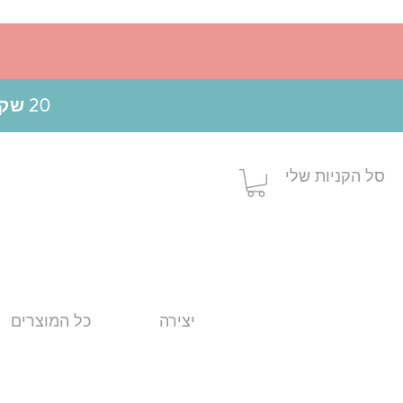
20 שקלים הנחה בקניה מעל 199 ש"ח בשימוש בקופון MOM20
סל הקניות שלי
יצירה
כל המוצרים