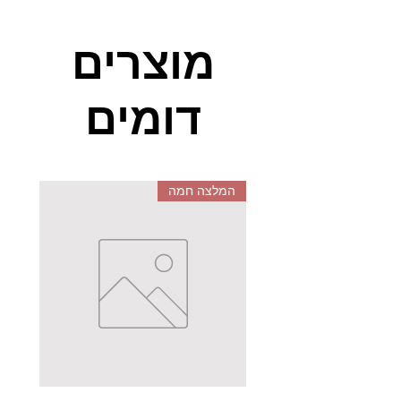
96 פטריות פלסטיק במגוון צבעים,
מוצרים
מגש פלסטיק, 16 כרטיסי עבודה.
דומים
המשחק מיועד לגילאי 4+
המלצה חמה