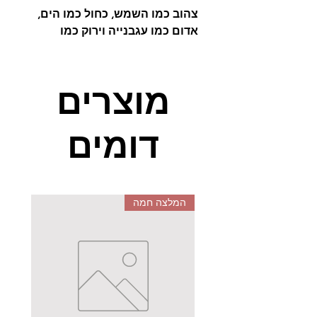
צהוב כמו השמש, כחול כמו הים,
אדום כמו עגבנייה וירוק כמו
הדשא..
עולם הדימויים הראשוני שלנו כל כך
מוצרים
פשוט, כל כך מלא בחיבורים בין
צבעים, ריחות, חושים, כלי תחבורה
דומים
ואפילו חיות. גם שהפכנו להורים,
החושים שלנו ינותבו אל הבסיס
הראשוני. זאת ההזדמנות שלנו
להקנות לילדנו את עולם החוויות
הראשוני דרך סדרת הספרים אשר
המלצה חמה
מגיעה בגרסאות הבאות:
גרסת חיות הכפר, גרסת
המספרים, גרסת הצבעים, גרסת
הצורות, גרסת חיות המחמד
וגרסת כלי התחבורה.