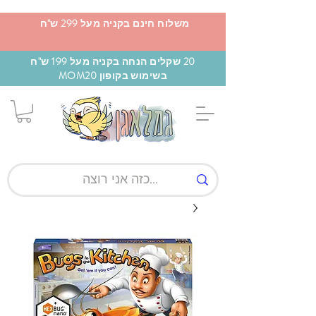
משלוח חינם בקניה מעל 299 ש"ח
20 שקלים הנחה בקניה מעל 199 ש"ח
בשימוש בקופון MOM20