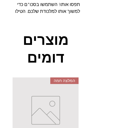
תפסו אותו! השתמשו בסכו"ם כדי
למשוך אותו למלכודת שלכם. הטילו
את הקוביה כדי לגלות אם אתם
יכולים לסובב סכין, מזלג או כף. פעלו
מהר והזיזו את הסכו"ם לכיוון הנכון
מוצרים
כדי להוביל את החרק למלכודת
שלכם. על כל חרק שתתפסו תקבלו
דומים
אסימון. המשתתף הראשון שיאסוף
חמישה אסימונים ינצח במשחק.
מותאם לגילאים:
6-99 שנים
מספר משתתפים:
2-4
המלצה חמה
מידות האריזה:
43X30X6
בטריות:
LR44X1 (כלול באריזה)
המשחק מכיל:
24 יתדות, 1 בסיס
משחק, 1 לוח משחק, 4 מלכודות, 24
כלי מטבח(8 סכינים, 8 מזלגות, 8
כפות), HEXBUG NANO 1 , קובית
משחק 1, 18 אסימונים, 2 מחסומים ,