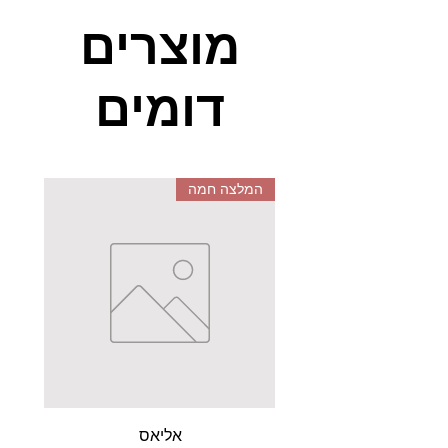
מיועד ל1-6 משתתפים
מוצרים
דומים
המלצה חמה
אליאס
מקל