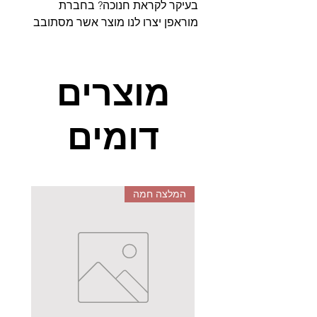
בעיקר לקראת חנוכה? בחברת
מוראפן יצרו לנו מוצר אשר מסתובב
בכל ימות השנה ואף משפר את
המוטוריקה העדינה, קשר העין והיד
ובעיקר את הדמיון ואת יכולת הראיה
מוצרים
המרחבית שכל כך חשובה בהטמעת
העולם התלת ממדי.
דומים
ערכת הכוכב המסתובב אשר מכילה
למעלה ממאה חלקים היא ערכת
דמיון לפני שהיא ערכת משחק. היא
מאפשרת לילדכם חופש יצרתי
המלצה חמה
ומחשבה על בנייה ועיצוב. הערכה
מומלצת על ידי רשויות החינוך
והמדעים מעבר לים, בעיקר לאור
העובדה שהיא מאפשרת ללמד
ערכים הנדסיים ועיצוב תלת ממדי.
סט החלקים הצבעוני, לצד חוברת
ההדרכה, מאפשר לילדכם לדמיין,