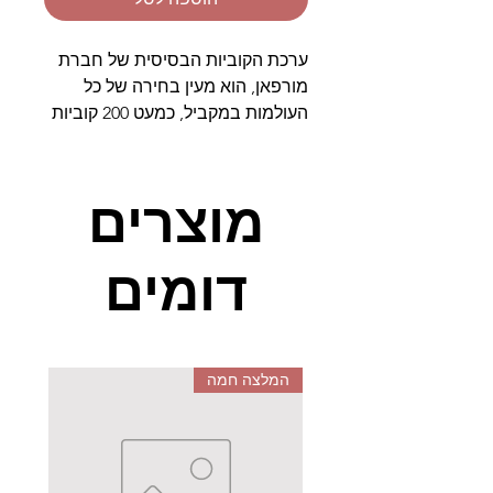
ערכת הקוביות הבסיסית של חברת
מורפאן, הוא מעין בחירה של כל
העולמות במקביל, כמעט 200 קוביות
משחק אשר מאפשרות לילדכם
לעצב מודלים תלת ממדיים של כל
יצירה אשר עולה על רוחו. הערכה
מוצרים
מכילה גלגלי שיניים, מפרקים וצורות
הנדסיות שונות אשר מעצימות את
דומים
החוויה. המשחק הזה הוא לא רק
משחק מהנה אלא גם משחק חינוכי
עם הרבה העשרה לפיתוח
המוטוריקה העדינה, הראייה
המרחבית ובעיקר יכולות הדמיון
המלצה חמה
וההנדסה.
הערכה מומלצת על ידי רשויות
החינוך והמדעים מעבר לים, בעיקר