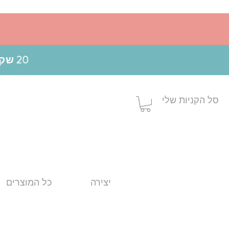
20 שקלים הנחה בקניה מעל 199 ש"ח בשימוש בקופון MOM20
סל הקניות שלי
יצירה
כל המוצרים