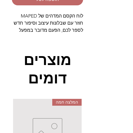
לוח הקסם המדהים של MAPED
חוזר עם שבלונות עיצוב וסיפור חדש
לספר לכם, הפעם מדובר במפעל
אופנה שיצא ממפעלי האופנה
הוותיקים ביותר, "גוצ'י או ארמאני",
הבחירה היא בידיים שלכם. אתם
מוצרים
שמים את הדפים בשבלונה, עוברים
עם הצבעים המתאימים, ונותנים
דומים
ללוח הקסם לפעול, ילדכם יוכל להנות
מהצביעה אך גם מההבעה ומהצורך
לספר את הסיפור.
משחק מעולה שתורם להקניית
המלצה חמה
הביטחון העצמי והיצירה. מעולה
לגילאי 5 ומעלה.