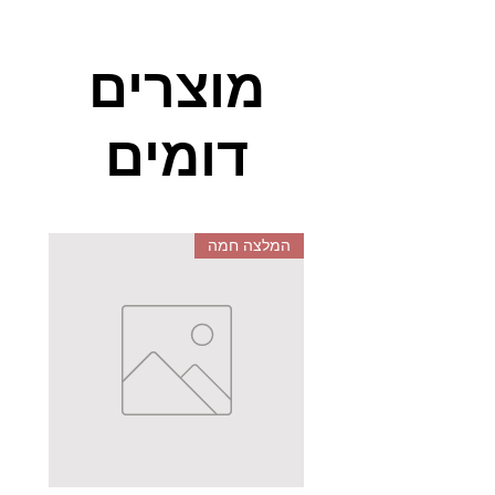
סוגים של צבעים, ברמות קושי
שונות.
מוצרים
מטרות המשחק הן לתאם את קשר
העין והיד, לאתגר את היציבה והריכוז
דומים
ומעל הכל לפתח מיומנות.
המלצה חמה