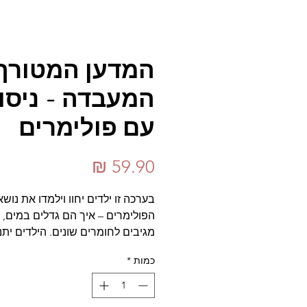
המדען המטורף
המעבדה - ניסוי
עם פולימרים
מחיר
בערכה זו ילדים יחוו וילמדו את נושא
הפולימרים – איך הם גדלים במים, 
מגיבים לחומרים שונים. הילדים יתנ
אבקת SAP שהיא האבקה הפעילה
כמות
*
בחיתולים וילמדו לעשות איתה "טרי
מדעיים". בניסוי האחרון, בעזרת טב
צבע ופולימרים, הילדים ייצרו צמיד 