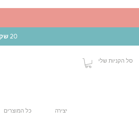
20 שקלים הנחה בקניה מעל 199 ש"ח בשימוש בקופון MOM20
סל הקניות שלי
יצירה
כל המוצרים