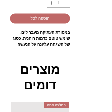
הוספה לסל
במסורת העתיקה מעבר לים,
שימש טוטם כדמות רוחנית, כסוג
של השגחה עליונה על הנעשה
בכדור הארץ.
קהילות שלמות ברחבי
העולמי, בעיקר ביבשת אמריקה, בנו
להם עמודי טוטם
כסמלים לעוצמה
מוצרים
וביטחון
, אך יחד עם זאת גם
לשלמות הנפש עם הגוף. הם חיפשו
דומים
להרגיש בטוחים בעולם שמלא
בשליליות וכאבים
, הם הבינו את
הצורך
בחיבוק חם ומשפחתי.
טוטם מגנט הפלא היא
ערכה
המלצה חמה
צבעונית אשר מלמדת
את ילדיכם