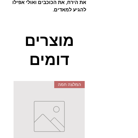
את הירח, את הכוכבים ואולי אפילו
להגיע למאדים.
הדימיון שלי
עולה על ההיגיון ועל
השכל הישר,
מסע בחלל נראה כל
מוצרים
כך פשוט בסרטים ובתוכניות
הטלוויזיה, היו ימים שאפילו
רציתי
דומים
לגעת בשמש.
דימיינתי איך זה לגעת
בקרקע שונה, איך זה לנוע ללא כוח
המשיכה,
שאלתי את עצמי האם
אראה חוצנים - איך הם נראים,
איך הם מדברים, ממש בניתי עולם
המלצה חמה
עשיר בדימיון.
היום עם ערכת הגלקסיה של
הבצק הקינטי הקסום, גם ילדיכם
יוכלו לחלום ולדמיין. הערכה אשר
מגיעה עם שני צבעים (סגול
וכחול), לצד ערכת נצנצים, בעזרת