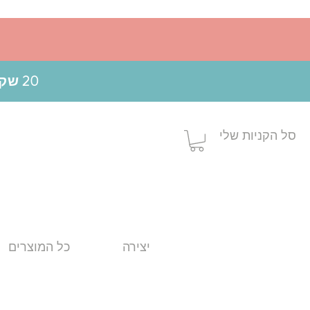
20 שקלים הנחה בקניה מעל 199 ש"ח בשימוש בקופון MOM20
סל הקניות שלי
יצירה
כל המוצרים