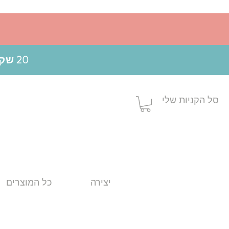
20 שקלים הנחה בקניה מעל 199 ש"ח בשימוש בקופון MOM20
סל הקניות שלי
יצירה
כל המוצרים