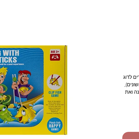
ם לדוג
ונים),
ה ואת
ם את
 רבה.