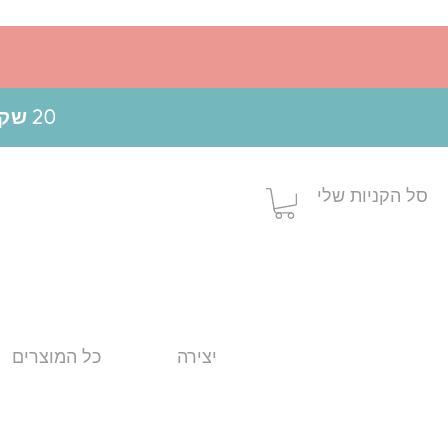
20 שקלים הנחה בקניה מעל 199 ש"ח בשימוש בקופון MOM20
סל הקניות שלי
יצירה
כל המוצרים