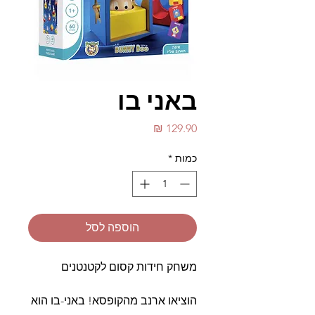
באני בו
מחיר
כמות
*
הוספה לסל
משחק חידות קסום לקטנטנים
הוציאו ארנב מהקופסא! באני-בו הוא