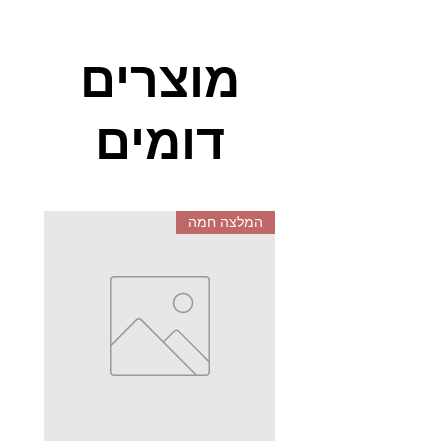
משחק תלת-מימדי לקטנטנים, המכיל
4 חלקי עץ גדולים. האם הארנבון
מציץ דרך החור העגול, או אולי דרך
מוצרים
הכוכב? האם הוא עומד מעל החלק
הצהוב, האדום או הכחול? באמצעות
דומים
באני-בו ילדים קטנים יכולים לגלות
את העולם התלת מימדי, או פשוט
לשחק!
המלצה חמה