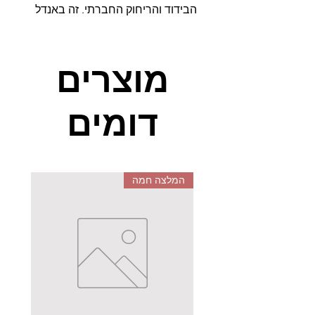
הבידוד והריחוק החברתי. זה באנדל
מעולה גם לימי החורף וגם לימי הקיץ,
אבל בימים אלה הוא באנדל של
מציאות משתנה ושל חוסר וודאות.
מוצרים
הרכבנו לכם עבודות יצירה, צבעים,
משחקצף (איך אפשר בלי להתפרק
דומים
קצת עם הקצף הממכר הזה), וגם את
מברגת הפלא החינוכית שלנו, אה
ואיך שכחנו את שפיפום, גם הוא נכלל
בבאנדל.
המלצה חמה
אז הבאנדל כולל את המוצרים הבאים
-
צבעי שעווה לפעוטות
- צבעי שעווה
איכותיים לפעוטות מבית חברת
GIOTTO האיטלקית, צבעים אשר
שומרים על איכותם, קלים מאוד
לחידוד אך בעיקר מלמד את האחיזה