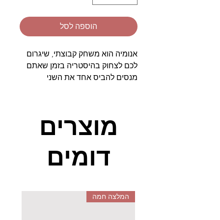
הוספה לסל
אנומיה הוא משחק קבוצתי, שיגרום
לכם לצחוק בהיסטריה בזמן שאתם
מנסים להביס אחד את השני
במהירות ידע ומחשבה, ועל הדרך
לומדים ומעשירים זה את זה ללא
הפסקה.
מוצרים
במהלך המשחק מונחים על השולחן
דומים
קלפים רבים ללא הפסקה, כאשר
כשיש התאמה בין הסימון שבין
הקלפים יש לומר מילה שתתאים
לקטגוריה הרשומה על הקלף של
היריב. הראשון שאומר את המילה
המלצה חמה
המתאימה לקטגוריה של קלף היריב,
זוכה באותו קלף ומניח אותו לצדו