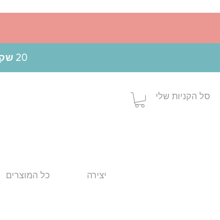
20 שקלים הנחה בקניה מעל 199 ש"ח בשימוש בקופון MOM20
סל הקניות שלי
יצירה
כל המוצרים