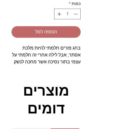
כמות
*
הוספה לסל
בחג פורים חלמתי להיות מלכת
אסתר, אבל לילה אחרי זה חלמתי על
עצמי בתור נסיכה אשר מחכה לנשק
צפרדע ולמצוא את הנסיך המיוחל.
חלומות, תחפושות ואיפור זה חלק
בלתי נפרד מערכת איפור הנסיכות
מוצרים
של חברת GIOTTO, סט איפור של
שלושה צבעים אשר נבדקו
דומים
דרמטולוגית ונשטפים בקלות (בעזרת
מים).
מדובר במוצרים קוסמטיים אשר